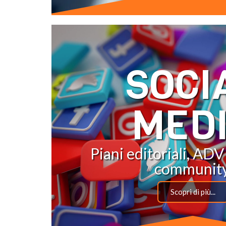
SOCI
MED
Piani editoriali, ADV
community
Scopri di più...