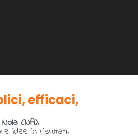
ici, efficaci,
a
Nola (NA)
.
 idee in risultati.