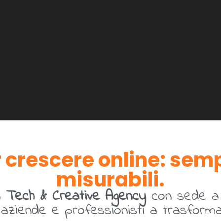
 crescere online: sempl
misurabili.
a
Tech & Creative Agency
con sede 
ziende e professionisti a trasformare