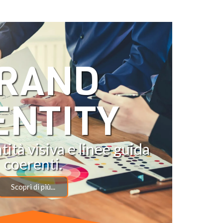
RAND
ENTITY
ità visiva e linee guida
coerenti.
Scopri di più...