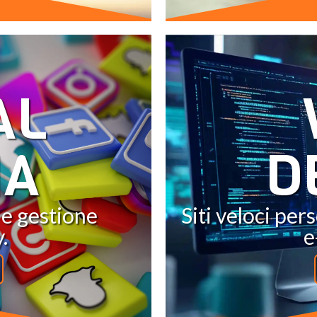
AL
IA
D
 e gestione
Siti veloci pe
.
e