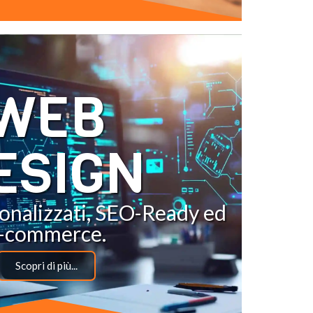
WEB
ESIGN
rsonalizzati, SEO-Ready ed
-commerce.
Scopri di più...