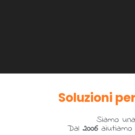
Soluzioni per
Siamo un
Dal
2006
aiutiamo a