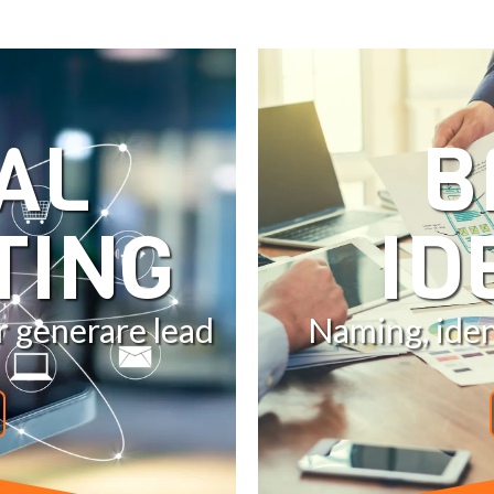
AL
B
TING
ID
r generare lead
Naming, ident