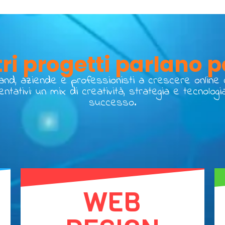
tri progetti parlano p
d, aziende e professionisti a crescere online co
entativi: un mix di creatività, strategia e tecnol
successo.
WEB