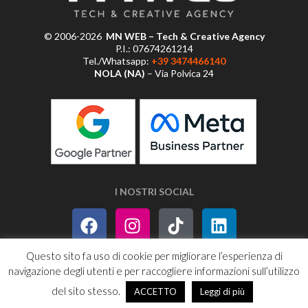
© 2006-2026
MN WEB – Tech & Creative Agency
P.I.: 07674261214
Tel./Whatsapp:
+39 3474466140
NOLA (NA)
– Via Polvica 24
I NOSTRI SOCIAL
Questo sito fa uso di cookie per migliorare l’esperienza di
navigazione degli utenti e per raccogliere informazioni sull’utilizzo
PRIVACY POLICY
SITEMAP
RSS
del sito stesso.
ACCETTO
Leggi di più