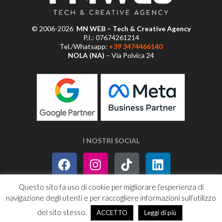
© 2006-2026
MN WEB – Tech & Creative Agency
P.I.: 07674261214
Tel./Whatsapp:
+39 3474466140
NOLA (NA)
– Via Polvica 24
I NOSTRI SOCIAL
Questo sito fa uso di cookie per migliorare l’esperienza di
navigazione degli utenti e per raccogliere informazioni sull’utilizzo
PRIVACY POLICY
SITEMAP
RSS
del sito stesso.
ACCETTO
Leggi di più