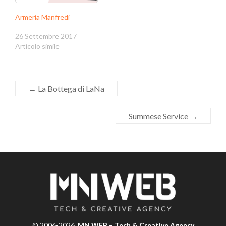
Armeria Manfredi
26 Settembre 2017
Articolo simile
←
La Bottega di LaNa
Summese Service
→
© 2006-2026
MN WEB – Tech & Creative Agency