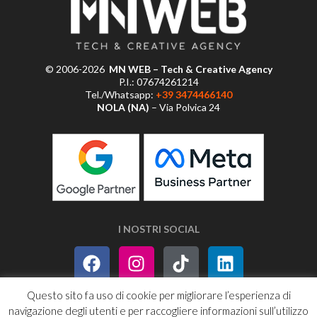
© 2006-2026
MN WEB – Tech & Creative Agency
P.I.: 07674261214
Tel./Whatsapp:
+39 3474466140
NOLA (NA)
– Via Polvica 24
I NOSTRI SOCIAL
Questo sito fa uso di cookie per migliorare l’esperienza di
navigazione degli utenti e per raccogliere informazioni sull’utilizzo
PRIVACY POLICY
SITEMAP
RSS