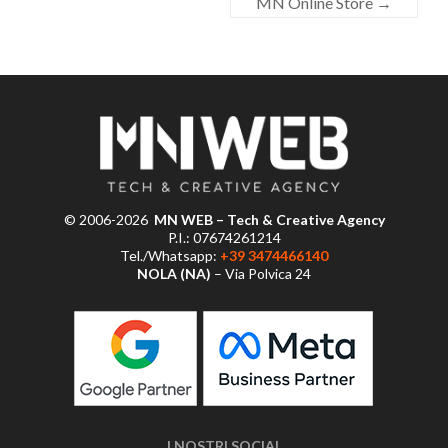
MN Online Store
→
© 2006-2026
MN WEB – Tech & Creative Agency
P.I.: 07674261214
Tel./Whatsapp:
+39 3474466140
NOLA (NA)
– Via Polvica 24
I NOSTRI SOCIAL