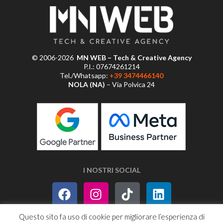
© 2006-2026
MN WEB – Tech & Creative Agency
P.I.: 07674261214
Tel./Whatsapp:
+39 3474466140
NOLA (NA)
– Via Polvica 24
I NOSTRI SOCIAL
Questo sito fa uso di cookie per migliorare l’esperienza di