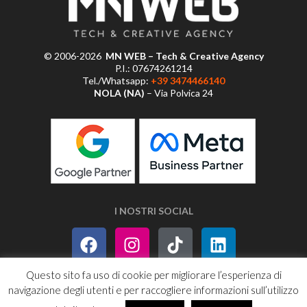
© 2006-2026
MN WEB – Tech & Creative Agency
P.I.: 07674261214
Tel./Whatsapp:
+39 3474466140
NOLA (NA)
– Via Polvica 24
I NOSTRI SOCIAL
Questo sito fa uso di cookie per migliorare l’esperienza di
navigazione degli utenti e per raccogliere informazioni sull’utilizzo
PRIVACY POLICY
SITEMAP
RSS