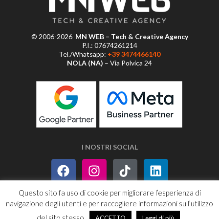
© 2006-2026
MN WEB – Tech & Creative Agency
P.I.: 07674261214
Tel./Whatsapp:
+39 3474466140
NOLA (NA)
– Via Polvica 24
I NOSTRI SOCIAL
Questo sito fa uso di cookie per migliorare l’esperienza di
navigazione degli utenti e per raccogliere informazioni sull’utilizzo
PRIVACY POLICY
SITEMAP
RSS
del sito stesso.
ACCETTO
Leggi di più