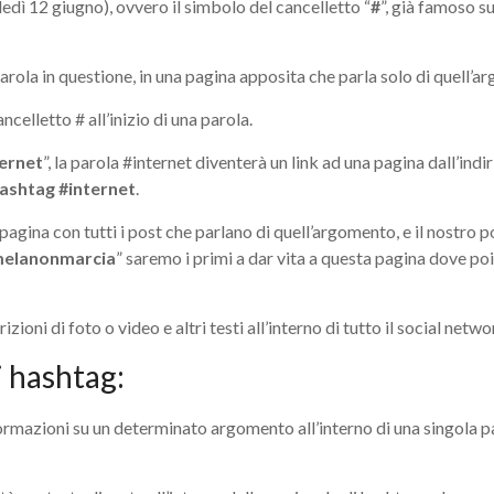
dì 12 giugno), ovvero il simbolo del cancelletto “
#
”, già famoso s
parola in questione, in una pagina apposita che parla solo di quell’
celletto # all’inizio di una parola.
ternet
”, la parola #internet diventerà un link ad una pagina dall’
hashtag #internet
.
pagina con tutti i post che parlano di quell’argomento, e il nostro p
elanonmarcia
” saremo i primi a dar vita a questa pagina dove po
ioni di foto o video e altri testi all’interno di tutto il social netwo
i hashtag:
ormazioni su un determinato argomento all’interno di una singola p