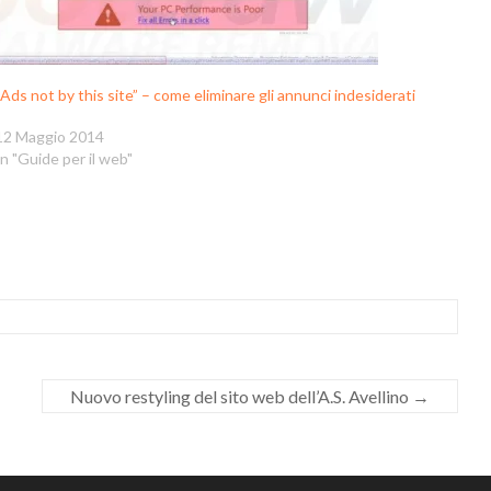
“Ads not by this site” – come eliminare gli annunci indesiderati
12 Maggio 2014
In "Guide per il web"
Nuovo restyling del sito web dell’A.S. Avellino
→