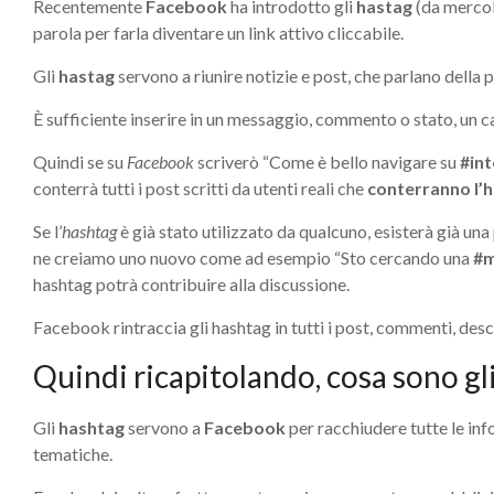
Recentemente
Facebook
ha introdotto gli
hastag
(da mercole
parola per farla diventare un link attivo cliccabile.
Gli
hastag
servono a riunire notizie e post, che parlano della 
È sufficiente inserire in un messaggio, commento o stato, un can
Quindi se su
Facebook
scriverò “Come è bello navigare su
#in
conterrà tutti i post scritti da utenti reali che
conterranno l’
Se l’
hashtag
è già stato utilizzato da qualcuno, esisterà già una 
ne creiamo uno nuovo come ad esempio “Sto cercando una
#m
hashtag potrà contribuire alla discussione.
Facebook rintraccia gli hashtag in tutti i post, commenti, descriz
Quindi ricapitolando, cosa sono gl
Gli
hashtag
servono a
Facebook
per racchiudere tutte le inf
tematiche.