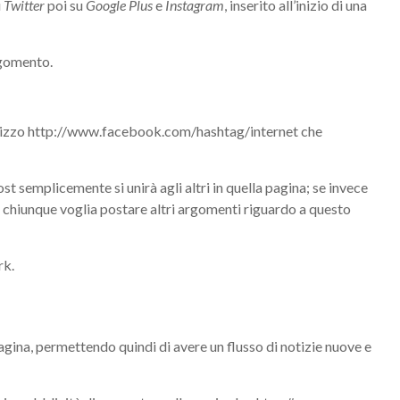
u
Twitter
poi su
Google Plus
e
Instagram
, inserito all’inizio di una
argomento.
indirizzo http://www.facebook.com/hashtag/internet che
ost semplicemente si unirà agli altri in quella pagina; se invece
i chiunque voglia postare altri argomenti riguardo a questo
rk.
agina, permettendo quindi di avere un flusso di notizie nuove e