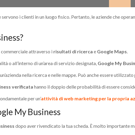
 servono i clienti in un luogo fisico. Pertanto, le aziende che op
siness?
tà commerciale attraverso i
risultati di ricerca
e
Google Maps
.
alità o all’interno di un’area di servizio designata,
Google My Busi
’azienda nella ricerca e nelle mappe. Può anche essere utilizzato per
ness verificata
hanno il doppio delle probabilità di essere conside
fondamentale per un’
attività di web marketing per la propria a
ogle My Business
siness
dopo aver rivendicato la tua scheda. È molto importante ma