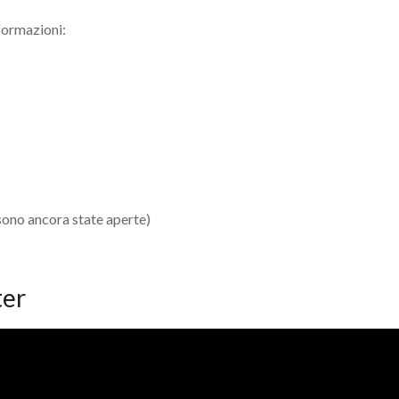
nformazioni:
 sono ancora state aperte)
ter