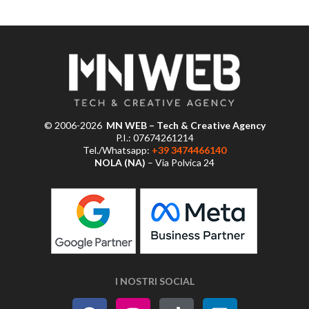
© 2006-2026
MN WEB – Tech & Creative Agency
P.I.: 07674261214
Tel./Whatsapp:
+39 3474466140
NOLA (NA)
– Via Polvica 24
I NOSTRI SOCIAL