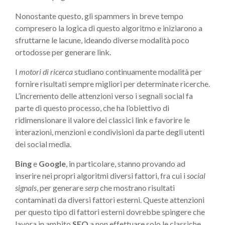
Nonostante questo, gli spammers in breve tempo
compresero la logica di questo algoritmo e iniziarono a
sfruttarne le lacune, ideando diverse modalità poco
ortodosse per generare link.
I
motori di ricerca
studiano continuamente modalità per
fornire risultati sempre migliori per determinate ricerche.
L’incremento delle attenzioni verso i segnali social fa
parte di questo processo, che ha l’obiettivo di
ridimensionare il valore dei classici link e favorire le
interazioni, menzioni e condivisioni da parte degli utenti
dei social media.
Bing
e
Google
, in particolare, stanno provando ad
inserire nei propri algoritmi diversi fattori, fra cui i
social
signals
, per generare
serp
che mostrano risultati
contaminati da diversi fattori esterni. Queste attenzioni
per questo tipo di fattori esterni dovrebbe spingere che
lavora in ambito
SEO
a non effettuare solo le classiche