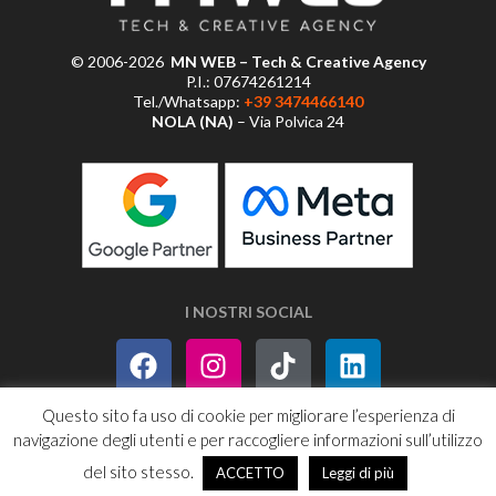
© 2006-2026
MN WEB – Tech & Creative Agency
P.I.: 07674261214
Tel./Whatsapp:
+39 3474466140
NOLA (NA)
– Via Polvica 24
I NOSTRI SOCIAL
Questo sito fa uso di cookie per migliorare l’esperienza di
navigazione degli utenti e per raccogliere informazioni sull’utilizzo
PRIVACY POLICY
SITEMAP
RSS
del sito stesso.
ACCETTO
Leggi di più