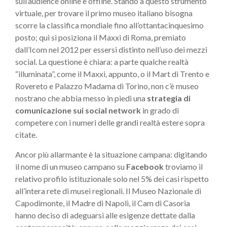
sull’audience online e offline. Stando a questo strumento
virtuale, per trovare il primo museo italiano bisogna
scorre la classifica mondiale fino all’ottantacinquesimo
posto; qui si posiziona il Maxxi di Roma, premiato
dall’Icom nel 2012 per essersi distinto nell’uso dei mezzi
social. La questione è chiara: a parte qualche realtà
“illuminata”, come il Maxxi, appunto, o il Mart di Trento e
Rovereto e Palazzo Madama di Torino, non c’è museo
nostrano che abbia messo in piedi una
strategia di
comunicazione sui social network
in grado di
competere con i numeri delle grandi realtà estere sopra
citate.
Ancor più allarmante è la situazione campana: digitando
il nome di un museo campano su
Facebook
troviamo il
relativo profilo istituzionale solo nel 5% dei casi rispetto
all’intera rete di musei regionali. Il Museo Nazionale di
Capodimonte, il Madre di Napoli, il Cam di Casoria
hanno deciso di adeguarsi alle esigenze dettate dalla