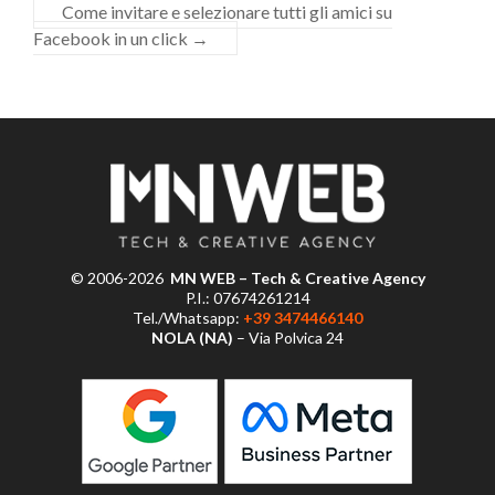
Come invitare e selezionare tutti gli amici su
Facebook in un click
→
© 2006-2026
MN WEB – Tech & Creative Agency
P.I.: 07674261214
Tel./Whatsapp:
+39 3474466140
NOLA (NA)
– Via Polvica 24